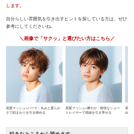
します。
自分らしい雰囲気を引き出すヒントを探している方は、ぜひ
参考にしてくださいね。
＼画像で「サクッ」と選びたい方はこちら／
茶髪マッシュ×パーマ：丸みと柔らか
茶髪マッシュ×爽やか：軽快なショー
茶髪
さで顔まわりを引き締める
トレイヤーで視線を引き寄せる
みと