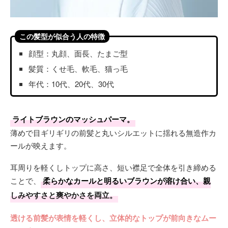
この髪型が似合う人の特徴
顔型：丸顔、面長、たまご型
髪質：くせ毛、軟毛、猫っ毛
年代：10代、20代、30代
ライトブラウンのマッシュパーマ。
薄めで目ギリギリの前髪と丸いシルエットに揺れる無造作カ
ールが映えます。
耳周りを軽くしトップに高さ、短い襟足で全体を引き締める
ことで、
柔らかなカールと明るいブラウンが溶け合い、親
しみやすさと爽やかさを両立。
透ける前髪が表情を軽くし、立体的なトップが前向きなムー