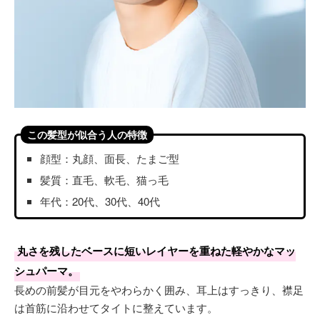
この髪型が似合う人の特徴
顔型：丸顔、面長、たまご型
髪質：直毛、軟毛、猫っ毛
年代：20代、30代、40代
丸さを残したベースに短いレイヤーを重ねた軽やかなマッ
シュパーマ。
長めの前髪が目元をやわらかく囲み、耳上はすっきり、襟足
は首筋に沿わせてタイトに整えています。