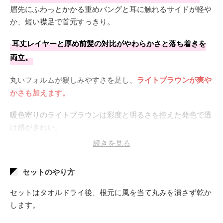
眉先にふわっとかかる重めバングと耳に触れるサイドが軽や
か、短い襟足で首元すっきり。
耳丈レイヤーと厚め前髪の対比がやわらかさと落ち着きを
両立。
丸いフォルムが親しみやすさを足し、
ライトブラウンが爽や
かさも加えます。
暖色寄りのライトブラウンは彩度と明るさを控えた発色で透
け感がきれい。
続きを見る
ブリーチは不要、1回のカラーだけで仕上がるから傷みを気
にせず試しやすいですよ。
セットのやり方
セットはタオルドライ後、根元に風を当て丸みを潰さず乾か
します。