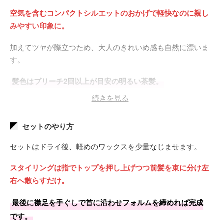
空気を含むコンパクトシルエットのおかげで軽快なのに親し
みやすい印象に。
加えてツヤが際立つため、大人のきれいめ感も自然に漂いま
す。
髪色はブリーチ2回以上が目安の明るい茶髪。
続きを見る
中程度の彩度と透け感が合わさり、動くたび光をまとったよ
うに映りますよ。
セットのやり方
セットはドライ後、軽めのワックスを少量なじませます。
スタイリングは指でトップを押し上げつつ前髪を束に分け左
右へ散らすだけ。
最後に襟足を手ぐしで首に沿わせフォルムを締めれば完成
です。