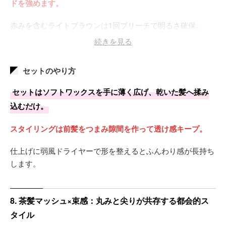
ドを強めます。
赤みを含むライトブラウンは1回ブリーチで明るさ確保。
続きを見る
内側に残したダークブラウンが陰影を作り、立体的です。
褪色はやや早め、リタッチ周期は約1か月。
セットのやり方
セットはソフトワックスを手に薄く広げ、乾いた髪へ揉み
込むだけ。
スタイリングは前髪をつまみ隙間を作って透け感キープ。
仕上げに弱風ドライヤーで形を整えるとふんわり感が長持ち
します。
8. 茶髪マッシュ×束感：丸みと尖りが共存する都会的ス
タイル