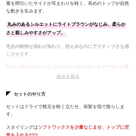
量を間引いたサイドが耳まわりを軽く、長めのトップが自然
な動きを生みます。
丸みのあるシルエットにライトブラウンがなじみ、柔らか
さと親しみやすさがアップ。
毛先の軽快な揺れが加わり、控えめなのにアクティブさも感
じさせます。
髪色は
85%のウォームブラウンと15%のダークブラウンを重
ねた控えめツートーン。
続きを見る
全体を1回ブリーチして彩度を整え、根元から毛先までムラ
セットのやり方
なし。
セットはドライで根元を軽く立たせ、前髪を指で散らしま
退色が進むとほんのり赤みが深まり味わいが増します。
す。
スタイリングは
ソフトワックスを少量なじませ、トップに空
気を入れるだけ。