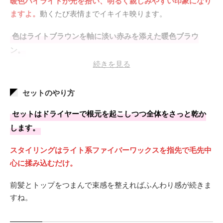
暖色ハイライトが光を拾い、明るく親しみやすい印象になり
ますよ。
動くたび表情までイキイキ映ります。
色はライトブラウンを軸に淡い赤みを添えた暖色ブラウ
ン。
続きを見る
ブリーチ1回で透け感とほどよい明るさを確保し、均一に発
色。
セットのやり方
退色後も赤みが残り、変化を長く楽しめます�。
セットはドライヤーで根元を起こしつつ全体をさっと乾か
します。
スタイリングはライト系ファイバーワックスを指先で毛先中
心に揉み込むだけ。
前髪とトップをつまんで束感を整えればふんわり感が続きま
すね。