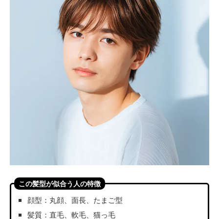
この髪型が似合う人の特徴
顔型：丸顔、面長、たまご型
髪質：直毛、軟毛、猫っ毛