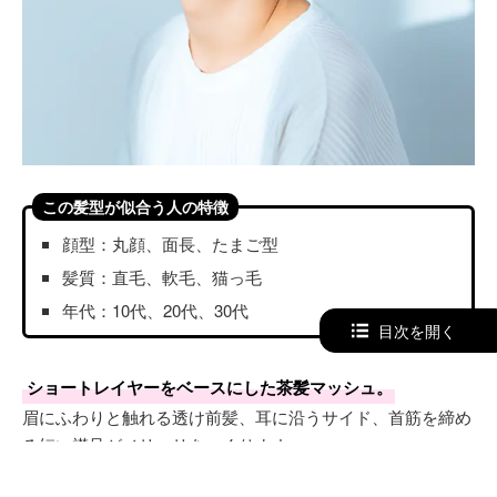
この髪型が似合う人の特徴
顔型：丸顔、面長、たまご型
髪質：直毛、軟毛、猫っ毛
年代：10代、20代、30代
目次を開く
ショートレイヤーをベースにした茶髪マッシュ。
眉にふわりと触れる透け前髪、耳に沿うサイド、首筋を締め
る短い襟足がメリハリをつくります。
繊細なレイヤーが動きを生み、軽快さと清潔感がすっと両