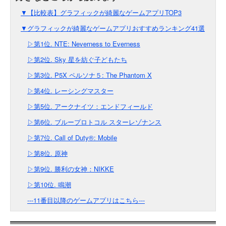
▼【比較表】グラフィックが綺麗なゲームアプリTOP3
▼グラフィックが綺麗なゲームアプリおすすめランキング41選
▷第1位. NTE: Neverness to Everness
▷第2位. Sky 星を紡ぐ子どもたち
▷第3位. P5X ペルソナ５: The Phantom X
▷第4位. レーシングマスター
▷第5位. アークナイツ：エンドフィールド
▷第6位. ブループロトコル スターレゾナンス
▷第7位. Call of Duty®: Mobile
▷第8位. 原神
▷第9位. 勝利の女神：NIKKE
▷第10位. 鳴潮
---11番目以降のゲームアプリはこちら---