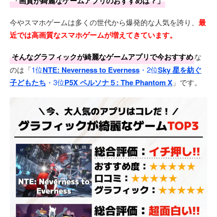
「画質が綺麗なゲームアプリのおすすめは？」
今やスマホゲームは多くの世代から爆発的な人気を誇り、
最
近では高画質なスマホゲームが増えてきています。
そんなグラフィックが綺麗なゲームアプリで今おすすめ
な
のは「
1位
NTE: Neverness to Everness
・2位
Sky 星を紡ぐ
子どもたち
・3位
P5X ペルソナ５: The Phantom X
」です。