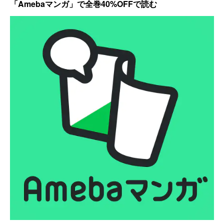
「Amebaマンガ」で全巻40%OFFで読む