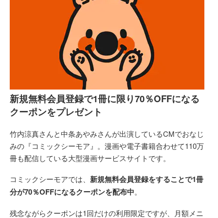
新規無料会員登録で1冊に限り70％OFFになる
クーポンをプレゼント
竹内涼真さんと中条あやみさんが出演しているCMでおなじ
みの『コミックシーモア』。漫画や電子書籍合わせて110万
冊も配信している大型漫画サービスサイトです。
コミックシーモアでは、
新規無料会員登録をすることで1冊
分が70％OFFになるクーポンを配布中
。
残念ながらクーポンは1回だけの利用限定ですが、月額メニ