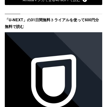
「U-NEXT」の31日間無料トライアルを使って600円分
無料で読む