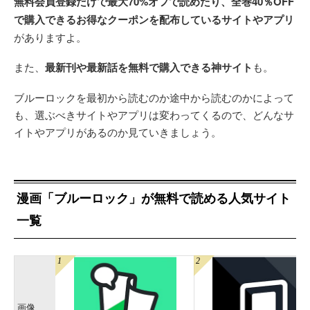
無料会員登録だけで最大70%オフで読めたり、全巻40％OFF
で購入できるお得なクーポンを配布しているサイトやアプリ
がありますよ。
また、
最新刊や最新話を無料で購入できる神サイト
も。
ブルーロックを最初から読むのか途中から読むのかによって
も、選ぶべきサイトやアプリは変わってくるので、どんなサ
イトやアプリがあるのか見ていきましょう。
漫画「ブルーロック」が無料で読める人気サイト
一覧
画像