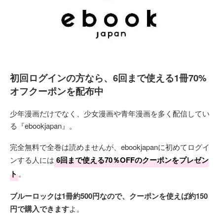
初回ログインの方なら、6回まで使える1冊70%
オフクーポンを配布中
少年漫画だけでなく、少女漫画や青年漫画を多く配信してい
る『ebookjapan』。
完全無料で全巻は読めませんが、ebookjapanに初めてログイ
ンする人には
6回まで使える70％OFFのクーポンをプレゼン
ト
。
ブルーロックは1冊約500円なので、クーポンを使えば約150
円で購入できます
よ。