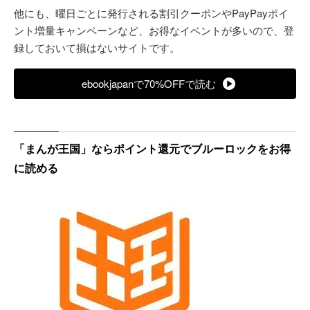
他にも、曜日ごとに発行される割引クーポンやPayPayポイ
ント増量キャンペーンなど、お得なイベントが多いので、登
録しておいて損はないサイトです。
ebookjapanで70%OFFで読む
「まんが王国」ならポイント還元でブルーロックをお得
に読める