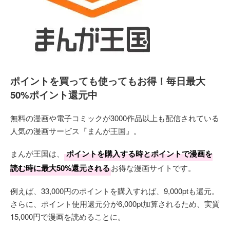
ポイントを買っても使ってもお得！毎日最大
50%ポイント還元中
無料の漫画や電子コミックが3000作品以上も配信されている
人気の漫画サービス『まんが王国』。
まんが王国は、
ポイントを購入する時とポイントで漫画を
読む時に最大50%還元される
お得な漫画サイトです。
例えば、33,000円のポイントを購入すれば、9,000ptも還元。
さらに、ポイント使用還元分が6,000pt加算されるため、実質
15,000円で漫画を読めることに。