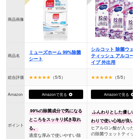
商品画像
シルコット 除菌ウェッ
ミューズホーム 99%除菌
ティッシュ アルコール
商品名
シート
イプ 外出用
★★★★★
（5/5）
★★★★★
（5/5）
総合評価
Amazon
Amazonで見る
Amazonで見る
99%の除菌成分で気になる
ふんわりとした優しい
ところをスッキリ拭き取れ
わりで使い心地が良い。
ポイント
ヒアルロン酸が入った極
る。
の除菌ウェットティッシ
適度な厚みで使いやすい除