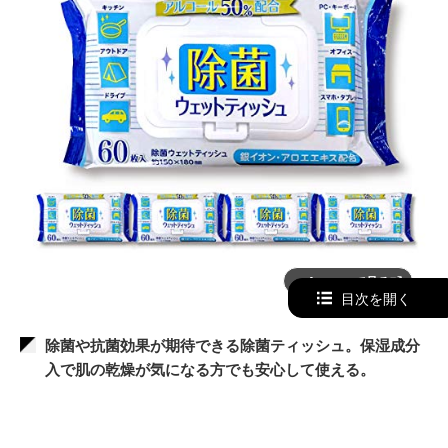
Amazonで見る
目次を開く
除菌や抗菌効果が期待できる除菌ティッシュ。保湿成分
入で肌の乾燥が気になる方でも安心して使える。
株式会社MAC SPが販売する『除菌 除菌ウェットティッシ
ュ』は、アルコールを50%配合している他、
抗菌や防臭効果