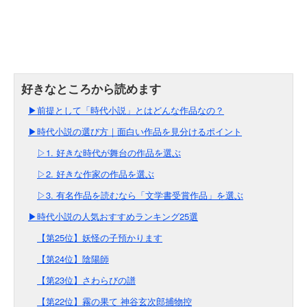
▶前提として「時代小説」とはどんな作品なの？
▶時代小説の選び方｜面白い作品を見分けるポイント
▷1. 好きな時代が舞台の作品を選ぶ
▷2. 好きな作家の作品を選ぶ
▷3. 有名作品を読むなら「文学書受賞作品」を選ぶ
▶時代小説の人気おすすめランキング25選
【第25位】妖怪の子預かります
【第24位】陰陽師
【第23位】さわらびの譜
【第22位】霧の果て 神谷玄次郎捕物控