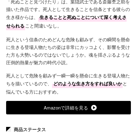
「死ぬことと見つけたり」は、葉隠武士である斎藤杢之助を
描いた作品です。死人として生きることを信条とする彼らの
生き様からは、
生きることと死ぬことについて深く考えさ
せられる
こと間違いなし。
死人という信条のためどんな危険も顧みず、その瞬間を懸命
に生きる登場人物たちの姿は非常にカッコよく、影響を受け
た方も大勢いるのではないでしょうか。魂を揺さぶるような
圧倒的熱量が魅力の時代小説。
死人として危険を顧みず一瞬一瞬を懸命に生きる登場人物た
ちを描いているので、
どのような生き方をすれば良いか
と
悩んでいる方におすすめ。
Amazonで詳細を見る
商品ステータス