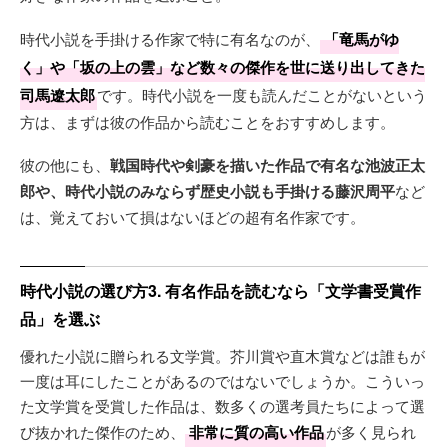
時代小説を手掛ける作家で特に有名なのが、
「竜馬がゆ
く」や「坂の上の雲」など数々の傑作を世に送り出してきた
司馬遼太郎
です。時代小説を一度も読んだことがないという
方は、まずは彼の作品から読むことをおすすめします。
彼の他にも、
戦国時代や剣豪を描いた作品で有名な池波正太
郎や、時代小説のみならず歴史小説も手掛ける藤沢周平
など
は、覚えておいて損はないほどの超有名作家です。
時代小説の選び方3. 有名作品を読むなら「文学書受賞作
品」を選ぶ
優れた小説に贈られる文学賞。芥川賞や直木賞などは誰もが
一度は耳にしたことがあるのではないでしょうか。こういっ
た文学賞を受賞した作品は、数多くの選考員たちによって選
び抜かれた傑作のため、
非常に質の高い作品
が多く見られ