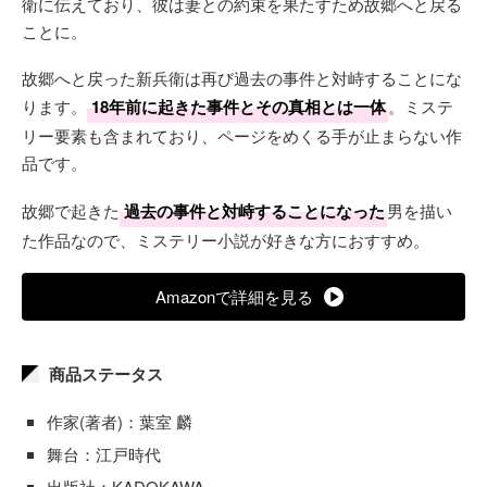
衛に伝えており、彼は妻との約束を果たすため故郷へと戻る
ことに。
故郷へと戻った新兵衛は再び過去の事件と対峙することにな
ります。
18年前に起きた事件とその真相とは一体
。ミステ
リー要素も含まれており、ページをめくる手が止まらない作
品です。
故郷で起きた
過去の事件と対峙することになった
男を描い
た作品なので、ミステリー小説が好きな方におすすめ。
Amazonで詳細を見る
商品ステータス
作家(著者)：葉室 麟
舞台：江戸時代
出版社：KADOKAWA