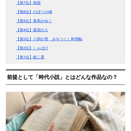
【第7位】熱源
【第6位】のぼうの城
【第5位】竜馬がゆく
【第4位】孤宿の人
【第3位】八朔の雪 みをつくし料理帖
【第2位】しゃばけ
【第1位】銀二貫
前提として「時代小説」とはどんな作品なの？