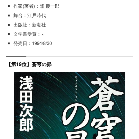
作家(著者)：隆 慶一郎
舞台：江戸時代
出版社：新潮社
文学書受賞：×
発売日：1994/8/30
【第19位】蒼穹の昴