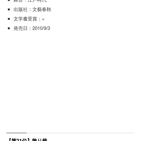
出版社：文藝春秋
文学書受賞：×
発売日：2010/9/3
【第21位】散り椿