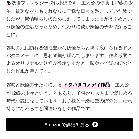
る
妖怪ファンタジー時代小説です。主人公の弥助は12歳の少
年。貧乏ながらもそれなりに平穏な日々を過ごしていた彼で
したが、鬱憤晴らしのために割ってしまった石がうぶめとい
う妖怪の住処だったため、代わりに彼が妖怪の子を預かるこ
とに。
弥助の元に訪れる個性豊かな妖怪たちと繰り広げられるドタ
バタコメディに、思わず頬が緩んでしまいます。作者考案に
よるオリジナルの妖怪が登場するなど、賑やかでほのぼのと
した作風が魅力です。
弥助と妖怪の子たちによる
ドタバタコメディ作品
。主人公
が12歳の少年ということもあり、子供から大人まで楽しめる
時代小説になっています。お子様と一緒にほのぼのとした気
持ちになれること間違いなしの作品です。
Amazonで詳細を見る