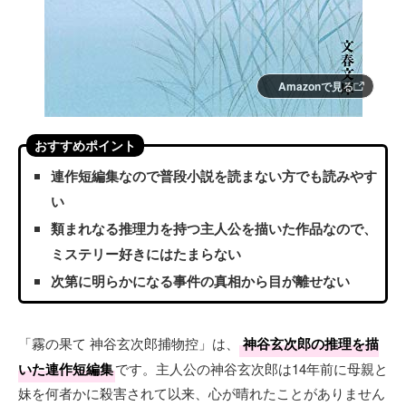
Amazonで見る
おすすめポイント
連作短編集なので普段小説を読まない方でも読みやす
い
類まれなる推理力を持つ主人公を描いた作品なので、
ミステリー好きにはたまらない
次第に明らかになる事件の真相から目が離せない
「霧の果て 神谷玄次郎捕物控」は、
神谷玄次郎の推理を描
いた連作短編集
です。主人公の神谷玄次郎は14年前に母親と
妹を何者かに殺害されて以来、心が晴れたことがありません