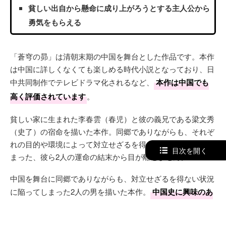
貧しい出自から懸命に成り上がろうとする主人公から
勇気をもらえる
「蒼穹の昴」は清朝末期の中国を舞台とした作品です。本作
は中国に詳しくなくても楽しめる時代小説となっており、日
中共同制作でテレビドラマ化されるなど、
本作は中国でも
高く評価されています
。
貧しい家に生まれた李春雲（春児）と彼の義兄である梁文秀
（史了）の宿命を描いた本作。同郷でありながらも、それぞ
れの目的や環境によって対立せざるを得ない状況に陥ってし
目次を開く
まった、彼ら2人の運命の結末から目が離せません。
中国を舞台に同郷でありながらも、対立せざるを得ない状況
に陥ってしまった2人の男を描いた本作。
中国史に興味のあ
る方にとってぴったり
の作品。