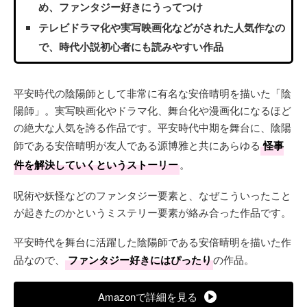
め、ファンタジー好きにうってつけ
テレビドラマ化や実写映画化などがされた人気作なの
で、時代小説初心者にも読みやすい作品
平安時代の陰陽師として非常に有名な安倍晴明を描いた「陰
陽師」。実写映画化やドラマ化、舞台化や漫画化になるほど
の絶大な人気を誇る作品です。平安時代中期を舞台に、陰陽
師である安倍晴明が友人である源博雅と共にあらゆる
怪事
件を解決していくというストーリー
。
呪術や妖怪などのファンタジー要素と、なぜこういったこと
が起きたのかというミステリー要素が絡み合った作品です。
平安時代を舞台に活躍した陰陽師である安倍晴明を描いた作
品なので、
ファンタジー好きにはぴったり
の作品。
Amazonで詳細を見る