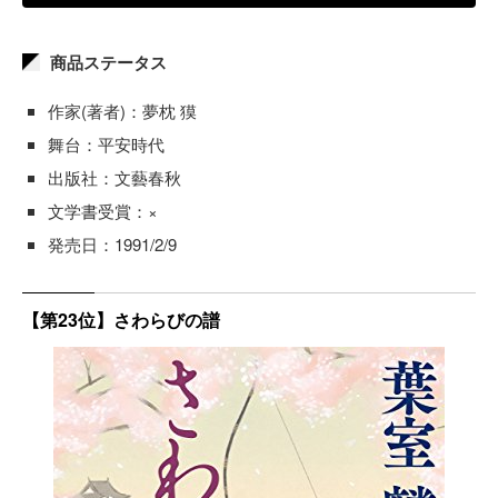
商品ステータス
作家(著者)：夢枕 獏
舞台：平安時代
出版社：文藝春秋
文学書受賞：×
発売日：1991/2/9
【第23位】さわらびの譜