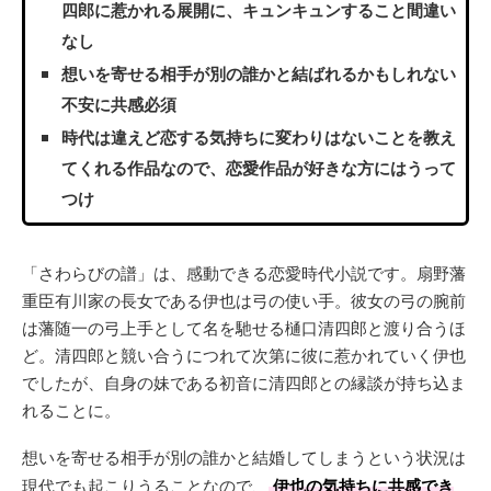
四郎に惹かれる展開に、キュンキュンすること間違い
なし
想いを寄せる相手が別の誰かと結ばれるかもしれない
不安に共感必須
時代は違えど恋する気持ちに変わりはないことを教え
てくれる作品なので、恋愛作品が好きな方にはうって
つけ
「さわらびの譜」は、感動できる恋愛時代小説です。扇野藩
重臣有川家の長女である伊也は弓の使い手。彼女の弓の腕前
は藩随一の弓上手として名を馳せる樋口清四郎と渡り合うほ
ど。清四郎と競い合うにつれて次第に彼に惹かれていく伊也
でしたが、自身の妹である初音に清四郎との縁談が持ち込ま
れることに。
想いを寄せる相手が別の誰かと結婚してしまうという状況は
現代でも起こりうることなので、
伊也の気持ちに共感でき