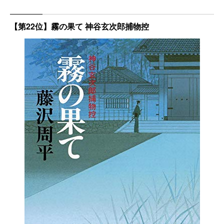
【第22位】霧の果て 神谷玄次郎捕物控