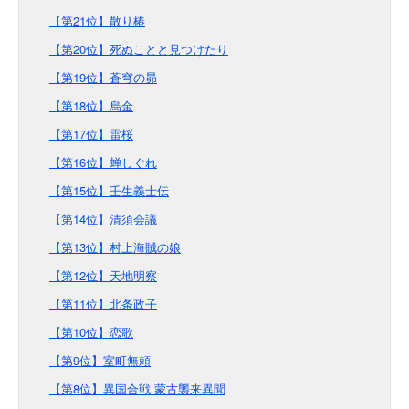
【第21位】散り椿
【第20位】死ぬことと見つけたり
【第19位】蒼穹の昴
【第18位】烏金
【第17位】雷桜
【第16位】蝉しぐれ
【第15位】壬生義士伝
【第14位】清須会議
【第13位】村上海賊の娘
【第12位】天地明察
【第11位】北条政子
【第10位】恋歌
【第9位】室町無頼
【第8位】異国合戦 蒙古襲来異聞