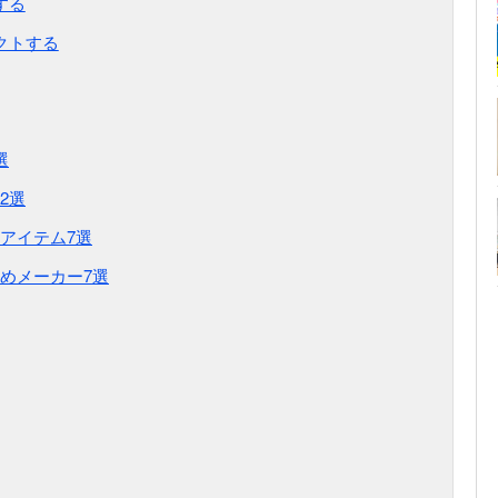
する
クトする
選
2選
アイテム7選
めメーカー7選