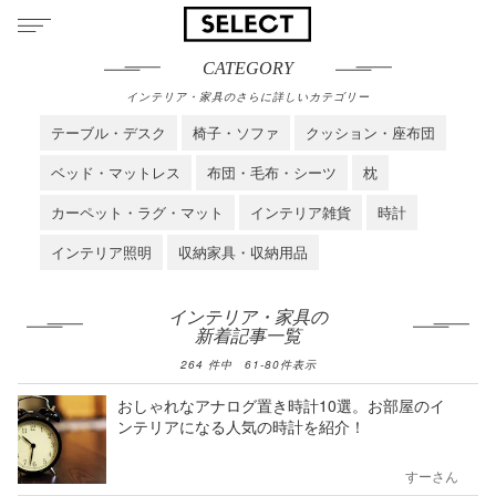
CATEGORY
インテリア・家具のさらに詳しいカテゴリー
テーブル・デスク
椅子・ソファ
クッション・座布団
ベッド・マットレス
布団・毛布・シーツ
枕
カーペット・ラグ・マット
インテリア雑貨
時計
インテリア照明
収納家具・収納用品
インテリア・家具の
新着記事一覧
264
件中
61
-
80
件表示
おしゃれなアナログ置き時計10選。お部屋のイ
ンテリアになる人気の時計を紹介！
すーさん