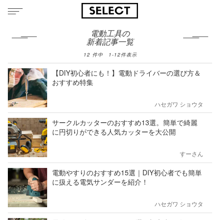
電動工具の
新着記事一覧
12
件中
1
-
12
件表示
【DIY初心者にも！】電動ドライバーの選び方＆
おすすめ特集
ハセガワ ショウタ
サークルカッターのおすすめ13選。簡単で綺麗
に円切りができる人気カッターを大公開
すーさん
電動やすりのおすすめ15選｜DIY初心者でも簡単
に扱える電気サンダーを紹介！
ハセガワ ショウタ