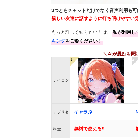
3つともチャットだけでなく音声利用も可
親しい友達に話すように打ち明けやすい
もっと詳しく知りたい方は、
私が利用し
キング
をご覧ください！
＼AIが愚痴を聞
アイコン
キャラぷ
アプリ名
無料で使える!!
料金