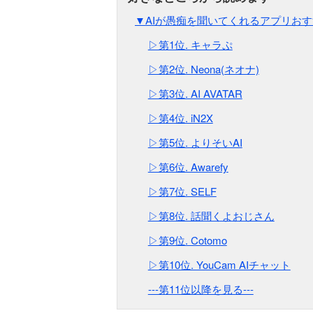
▼AIが愚痴を聞いてくれるアプリおす
▷第1位. キャラぷ
▷第2位. Neona(ネオナ)
▷第3位. AI AVATAR
▷第4位. iN2X
▷第5位. よりそいAI
▷第6位. Awarefy
▷第7位. SELF
▷第8位. 話聞くよおじさん
▷第9位. Cotomo
▷第10位. YouCam AIチャット
---第11位以降を見る---