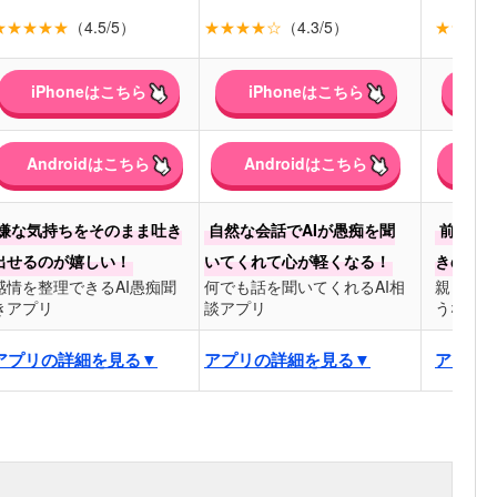
★★★★★
（4.5/5）
★★★★☆
（4.3/5）
★★★★
iPhoneはこちら
iPhoneはこちら
i
Androidはこちら
Androidはこちら
An
嫌な気持ちをそのまま吐き
自然な会話でAIが愚痴を聞
前回の
出せるのが嬉しい！
いてくれて心が軽くなる！
きの会話
感情を整理できるAI愚痴聞
何でも話を聞いてくれるAI相
親しい友
きアプリ
談アプリ
うな安心
アプリの詳細を見る▼
アプリの詳細を見る▼
アプリ