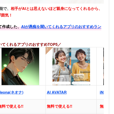
能で、
相手がAIとは思えないほど親身になってくれるから、
雰囲気！
て作成した、
AIが愚痴を聞いてくれるアプリのおすすめラン
いてくれるアプリのおすすめTOP5／
Neona(ネオナ)
AI AVATAR
iN2X
無料で使える!!
無料で使える!!
無料で使