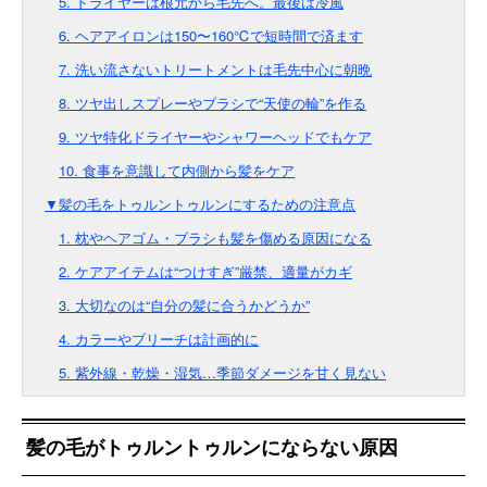
5. ドライヤーは根元から毛先へ。最後は冷風
6. ヘアアイロンは150〜160℃で短時間で済ます
7. 洗い流さないトリートメントは毛先中心に朝晩
8. ツヤ出しスプレーやブラシで“天使の輪”を作る
9. ツヤ特化ドライヤーやシャワーヘッドでもケア
10. 食事を意識して内側から髪をケア
▼髪の毛をトゥルントゥルンにするための注意点
1. 枕やヘアゴム・ブラシも髪を傷める原因になる
2. ケアアイテムは“つけすぎ”厳禁、適量がカギ
3. 大切なのは“自分の髪に合うかどうか”
4. カラーやブリーチは計画的に
5. 紫外線・乾燥・湿気…季節ダメージを甘く見ない
髪の毛がトゥルントゥルンにならない原因