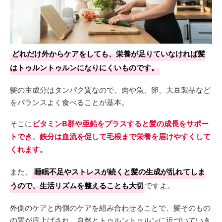
どれだけ外からケアをしても、栄養が足りていなければ髪
はトゥルントゥルンになりにくいものです。
髪の主成分はタンパク質なので、肉や魚、卵、大豆製品など
をバランスよく食べることが基本。
そこに
ビタミンB群や亜鉛をプラスすると髪の成長をサポー
トでき、鉄分は血流を促して毛根まで栄養を届けやすくして
くれます。
また、
睡眠不足やストレスが続くと髪の生成が乱れてしま
うので、生活リズムを整えることも大切
ですよ。
外側のケアと内側のケアを組み合わせることで、髪そのもの
の質が底上げされ、自然とトゥルントゥルンに近づいていき