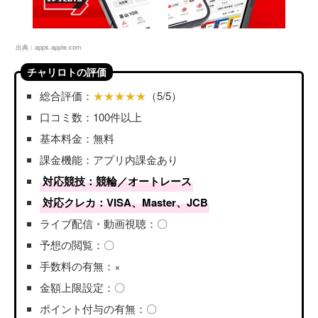
出典：
apps.apple.com
チャリロトの評価
総合評価：
★★★★★
（5/5）
口コミ数：100件以上
基本料金：無料
課金機能：アプリ内課金あり
対応競技：競輪／オートレース
対応クレカ：VISA、Master、JCB
ライブ配信・動画視聴：〇
予想の閲覧：〇
手数料の有無：×
金額上限設定：〇
ポイント付与の有無：〇