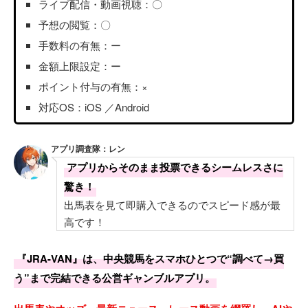
ライブ配信・動画視聴：〇
予想の閲覧：〇
手数料の有無：ー
金額上限設定：ー
ポイント付与の有無：×
対応OS：iOS ／Android
アプリ調査隊：レン
アプリからそのまま投票できるシームレスさに
驚き！
出馬表を見て即購入できるのでスピード感が最
高です！
『JRA-VAN』は、中央競馬をスマホひとつで“調べて→買
う”まで完結できる公営ギャンブルアプリ。