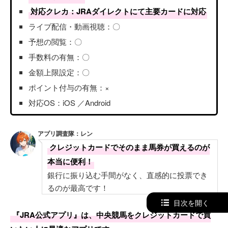
対応クレカ：JRAダイレクトにて主要カードに対応
ライブ配信・動画視聴：〇
予想の閲覧：〇
手数料の有無：〇
金額上限設定：〇
ポイント付与の有無：×
対応OS：iOS ／Android
アプリ調査隊：レン
クレジットカードでそのまま馬券が買えるのが
本当に便利！
銀行に振り込む手間がなく、直感的に投票でき
るのが最高です！
目次を開く
『JRA公式アプリ』は、中央競馬をクレジットカードで買