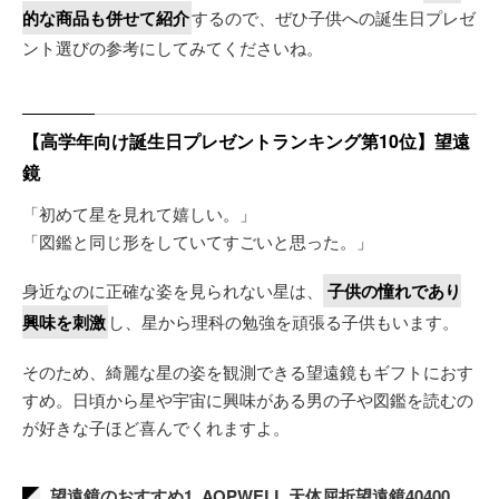
的な商品も併せて紹介
するので、ぜひ子供への誕生日プレゼ
ント選びの参考にしてみてくださいね。
【高学年向け誕生日プレゼントランキング第10位】望遠
鏡
「初めて星を見れて嬉しい。」
「図鑑と同じ形をしていてすごいと思った。」
身近なのに正確な姿を見られない星は、
子供の憧れであり
興味を刺激
し、星から理科の勉強を頑張る子供もいます。
そのため、綺麗な星の姿を観測できる望遠鏡もギフトにおす
すめ。日頃から星や宇宙に興味がある男の子や図鑑を読むの
が好きな子ほど喜んでくれますよ。
望遠鏡のおすすめ1. AOPWELL 天体屈折望遠鏡40400