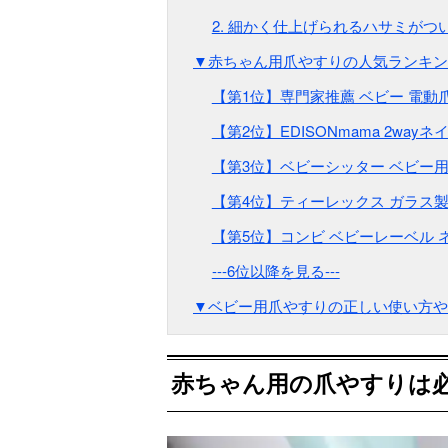
2. 細かく仕上げられるハサミがつ
▼赤ちゃん用爪やすりの人気ランキン
【第1位】専門家推薦 ベビー 電動
【第2位】EDISONmama 2way
【第3位】ベビーシッター ベビー用
【第4位】ティーレックス ガラス
【第5位】コンビ ベビーレーベル 
---6位以降を見る---
▼ベビー用爪やすりの正しい使い方や
赤ちゃん用の爪やすりは