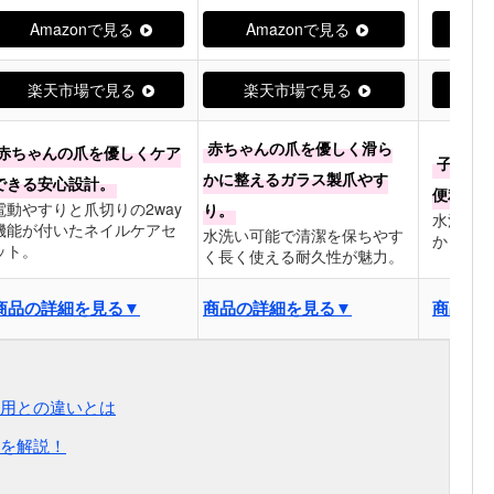
Amazonで見る
Amazonで見る
Am
楽天市場で見る
楽天市場で見る
楽
赤ちゃんの爪を優しく滑ら
赤ちゃんの爪を優しくケア
子供が
かに整えるガラス製爪やす
できる安心設計。
便利な爪
電動やすりと爪切りの2way
り。
水洗いし
機能が付いたネイルケアセ
水洗い可能で清潔を保ちやす
からコス
ット。
く長く使える耐久性が魅力。
商品の詳細を見る▼
商品の詳細を見る▼
商品の
用との違いとは
を解説！