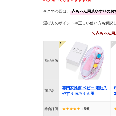
そこで今回は、
赤ちゃん用爪やすりのお
選び方のポイントや正しい使い方も解説
＼赤ちゃん用
商品画像
専門家推薦 ベビー 電動爪
商品名
やすり 赤ちゃん用
★★★★★
（5/5）
総合評価