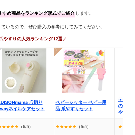
すすめ商品をランキング形式でご紹介
します。
しているので、ぜひ購入の参考にしてみてください。
爪やすりの人気ランキング12選／
ティー
EDISONmama 爪切り
ベビーシッター ベビー用
の爪に
2wayネイルケアセット
品 爪やすりセット
やすり
★★★★★
（5/5）
★★★★★
（5/5）
★★★★