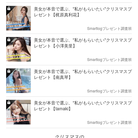
美女が本音で選ぶ、"私がもらいたい"クリスマスプ
レゼント【梶原真利花】
Smartlogプレゼント調査班
美女が本音で選ぶ、"私がもらいたい"クリスマスプ
レゼント【小澤美里】
Smartlogプレゼント調査班
美女が本音で選ぶ、"私がもらいたい"クリスマスプ
レゼント【南真琴】
Smartlogプレゼント調査班
美女が本音で選ぶ、"私がもらいたい"クリスマスプ
レゼント【tamaki】
Smartlogプレゼント調査班
クリスマスの