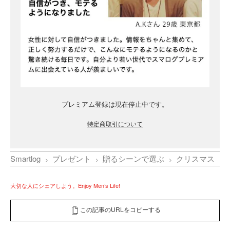
プレミアム登録は現在停止中です。
特定商取引について
Smartlog
プレゼント
贈るシーンで選ぶ
クリスマス
大切な人にシェアしよう。Enjoy Men’s Life!
この記事のURLをコピーする