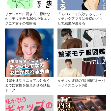
リケジョの口説き方。根暗な
「そのデート失敗するぞ」マ
のに実はモテる20代中盤エン
ッチングアプリは最初のメッ
ジニア女子の攻略法
セで結果が決まる
【完全通話マニュアル】会う
女子ウケ抜群の"韓国風"オーバ
までに女性を惚れさせる鉄板
ーサイズニット6選
トーク