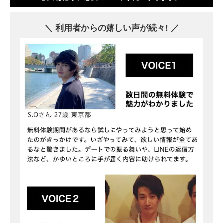
利用者からの嬉しい声が続々!