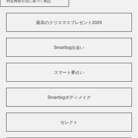
特定商取引法に基づく表記
最高のクリスマスプレゼント2025
Smartlog出会い
スマート夢占い
Smartlogボディメイク
セレクト