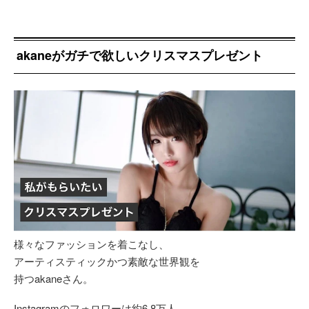
akaneがガチで欲しいクリスマスプレゼント
様々なファッションを着こなし、
アーティスティックかつ素敵な世界観を
持つakaneさん。
Instagramのフォロワーは約6.8万人。