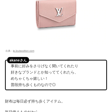
出典：
jp.louisvuitton.com
akaneさん
事前に好みをさりげなく聞いてくれたり
好きなブランドとか知っててくれたら、
めちゃくちゃ嬉しい！
普段持ち歩くものなので◎
財布は毎日必ず持ち歩くアイテム。
毎日使うものだから、