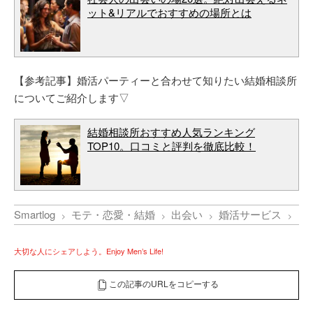
ット&リアルでおすすめの場所とは
【参考記事】婚活パーティーと合わせて知りたい結婚相談所
についてご紹介します▽
結婚相談所おすすめ人気ランキング
TOP10。口コミと評判を徹底比較！
Smartlog
モテ・恋愛・結婚
出会い
婚活サービス
【
大切な人にシェアしよう。Enjoy Men’s Life!
この記事のURLをコピーする