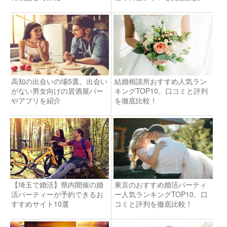
高知の出会いの場5選。出会い
結婚相談所おすすめ人気ラン
がない男女向けの居酒屋バー
キングTOP10。口コミと評判
やアプリを紹介
を徹底比較！
【埼玉で婚活】県内開催の婚
東京のおすすめ婚活パーティ
活パーティーが予約できるお
ー人気ランキングTOP10。口
すすめサイト10選
コミと評判を徹底比較！