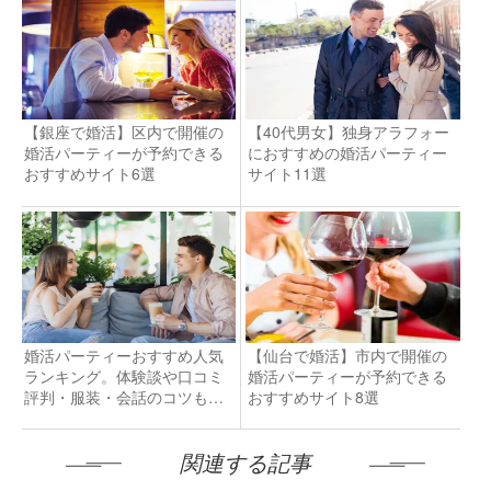
【銀座で婚活】区内で開催の
【40代男女】独身アラフォー
婚活パーティーが予約できる
におすすめの婚活パーティー
おすすめサイト6選
サイト11選
婚活パーティーおすすめ人気
【仙台で婚活】市内で開催の
ランキング。体験談や口コミ
婚活パーティーが予約できる
評判・服装・会話のコツも解
おすすめサイト8選
説！
関連する記事