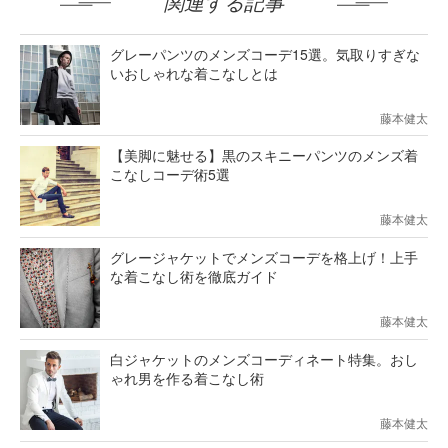
関連する記事
グレーパンツのメンズコーデ15選。気取りすぎな
いおしゃれな着こなしとは
藤本健太
【美脚に魅せる】黒のスキニーパンツのメンズ着
こなしコーデ術5選
藤本健太
グレージャケットでメンズコーデを格上げ！上手
な着こなし術を徹底ガイド
藤本健太
白ジャケットのメンズコーディネート特集。おし
ゃれ男を作る着こなし術
藤本健太