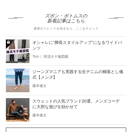
ズボン・ボトムスの
新着記事はこちら
最新のトレンドを知るなら、ここをチェック
オシャレに“脚長スタイルアップ”になるワイドパ
ンツ
Tom｜ 韓流モテ服図鑑
ジーンズマニアも実践する生デニムの糊落とし儀
式【メンズ】
藤本健太
スウェットの人気ブランド20選。メンズコーデ
に大胆な遊びを効かせて
藤本健太