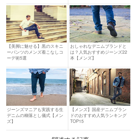
【美脚に魅せる】黒のスキニ
おしゃれなデニムブランドと
ーパンツのメンズ着こなしコ
は？人気おすすめジーンズ22
ーデ術5選
本【メンズ】
ジーンズマニアも実践する生
【メンズ】国産デニムブラン
デニムの糊落とし儀式【メン
ドのおすすめ人気ランキング
ズ】
TOP15