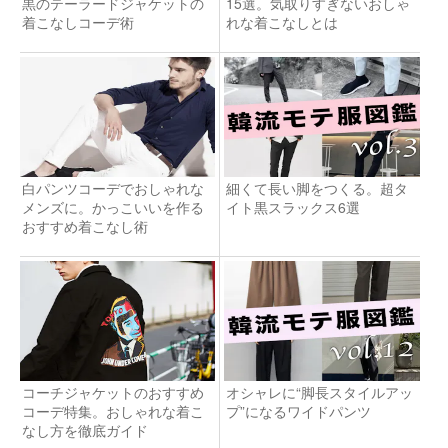
黒のテーラードジャケットの
15選。気取りすぎないおしゃ
着こなしコーデ術
れな着こなしとは
白パンツコーデでおしゃれな
細くて長い脚をつくる。超タ
メンズに。かっこいいを作る
イト黒スラックス6選
おすすめ着こなし術
コーチジャケットのおすすめ
オシャレに“脚長スタイルアッ
コーデ特集。おしゃれな着こ
プ”になるワイドパンツ
なし方を徹底ガイド