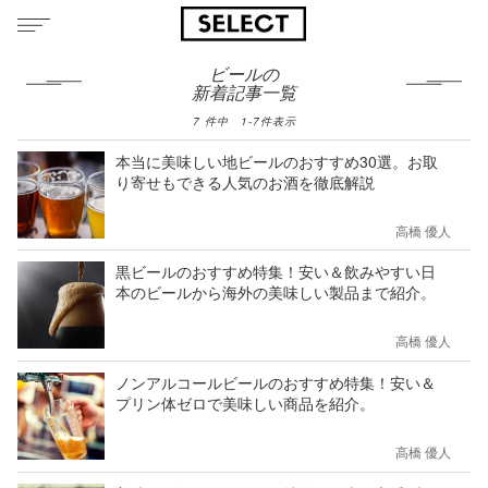
ビールの
新着記事一覧
7
件中
1
-
7
件表示
本当に美味しい地ビールのおすすめ30選。お取
り寄せもできる人気のお酒を徹底解説
高橋 優人
黒ビールのおすすめ特集！安い＆飲みやすい日
本のビールから海外の美味しい製品まで紹介。
高橋 優人
ノンアルコールビールのおすすめ特集！安い＆
プリン体ゼロで美味しい商品を紹介。
高橋 優人