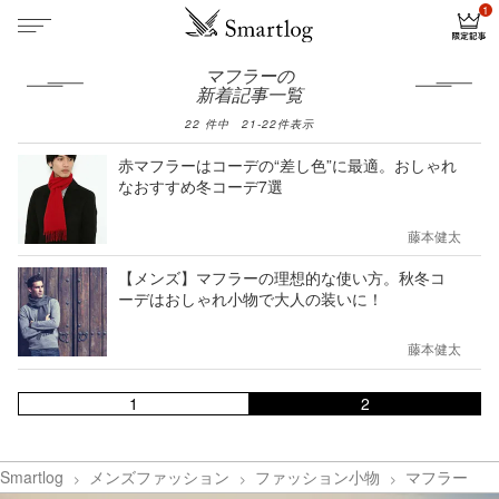
マフラーの
新着記事一覧
22
件中
21
-
22
件表示
赤マフラーはコーデの“差し色”に最適。おしゃれ
なおすすめ冬コーデ7選
藤本健太
【メンズ】マフラーの理想的な使い方。秋冬コ
ーデはおしゃれ小物で大人の装いに！
藤本健太
1
2
Smartlog
メンズファッション
ファッション小物
マフラー