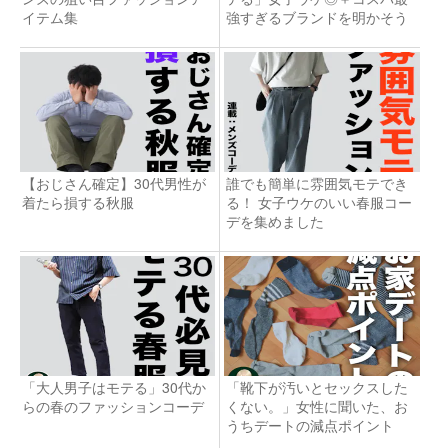
イテム集
強すぎるブランドを明かそう
【おじさん確定】30代男性が
誰でも簡単に雰囲気モテでき
着たら損する秋服
る！ 女子ウケのいい春服コー
デを集めました
「大人男子はモテる」30代か
「靴下が汚いとセックスした
らの春のファッションコーデ
くない。」女性に聞いた、お
うちデートの減点ポイント