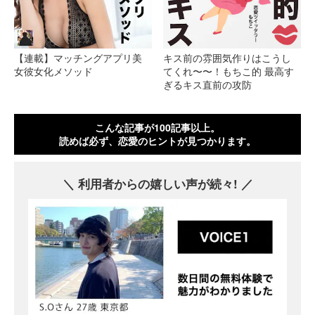
【連載】マッチングアプリ美
キス前の雰囲気作りはこうし
女彼女化メソッド
てくれ〜〜！もちこ的 最高す
ぎるキス直前の攻防
こんな記事が100記事以上。
読めば必ず、恋愛のヒントが見つかります。
利用者からの嬉しい声が続々!