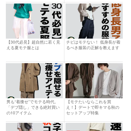
【30代必見】超自然に若く見
チビはモテない！ 低身長が着
える夏モテ服とは
るべき服装の正解を教えます
男も“着痩せ”でモテる時代。
【モテたいならこれを買
「デブ隠し」できる絶対買い
え！】デートで即キマる秋の
の10アイテム
セットアップ特集