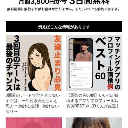
例えばこんな情報があります
3回目のデートで付き合えない
【最強の例60個】いいねが倍
ヤツは、一生付き合えないと
増するアプリプロフィール写
思え 〜抱ける会話・抱けない
真例BEST60【Dくんが厳選】
会話〜