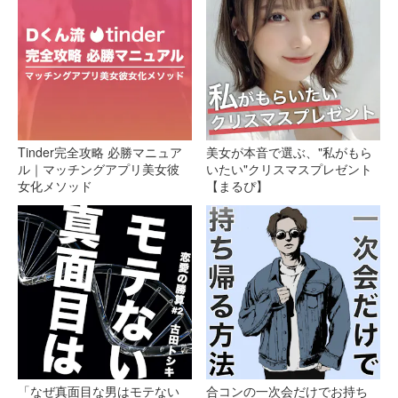
Tinder完全攻略 必勝マニュア
美女が本音で選ぶ、"私がもら
ル｜マッチングアプリ美女彼
いたい"クリスマスプレゼント
女化メソッド
【まるぴ】
「なぜ真面目な男はモテない
合コンの一次会だけでお持ち