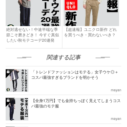
絶対逃せない！中途半端な季
【超速報】ユニクロ新作 どれ
節こそ磨きどき！ 今すぐ真似
を買うべき・買わないべき？
したい秋モテコーデ20連発
関連する記事
「トレンドファッションはモテる」女子ウケ◎＋
コスパ最強すぎるブランドを明かそう
mayan
【全身1万円】でも金持ちっぽく見えてしまうコス
パ最強のモテ服
mayan