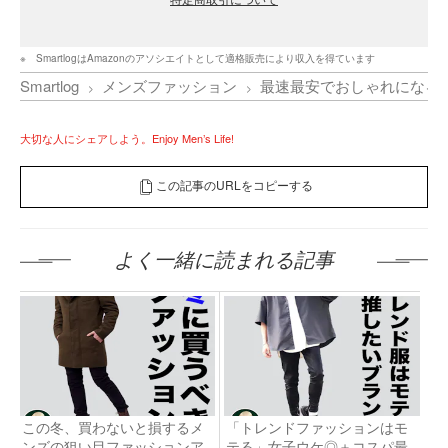
SmartlogはAmazonのアソシエイトとして適格販売により収入を得ています
Smartlog
メンズファッション
最速最安でおしゃれになる
大切な人にシェアしよう。Enjoy Men’s Life!
この記事のURLをコピーする
よく一緒に読まれる記事
この冬、買わないと損するメ
「トレンドファッションはモ
ンズの狙い目ファッションア
テる」女子ウケ◎＋コスパ最