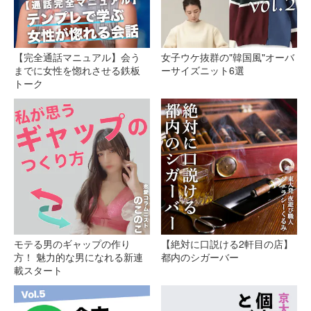
【完全通話マニュアル】会う
女子ウケ抜群の"韓国風"オーバ
までに女性を惚れさせる鉄板
ーサイズニット6選
トーク
モテる男のギャップの作り
【絶対に口説ける2軒目の店】
方！ 魅力的な男になれる新連
都内のシガーバー
載スタート