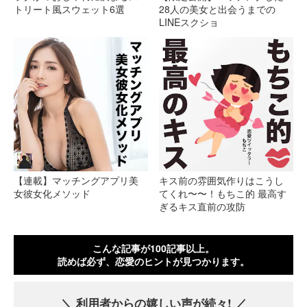
トリート風スウェット6選
28人の美女と出会うまでの
LINEスクショ
【連載】マッチングアプリ美
キス前の雰囲気作りはこうし
女彼女化メソッド
てくれ〜〜！もちこ的 最高す
ぎるキス直前の攻防
こんな記事が100記事以上。
読めば必ず、恋愛のヒントが見つかります。
利用者からの嬉しい声が続々!