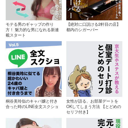
モテる男のギャップの作り
【絶対に口説ける2軒目の店】
方！ 魅力的な男になれる新連
都内のシガーバー
載スタート
桐谷美玲似のキャバ嬢と付き
女性が語る、お部屋デートを
合った時のLINE全文スクショ
OKしてしまう方法 【とどめの
セリフ付き】