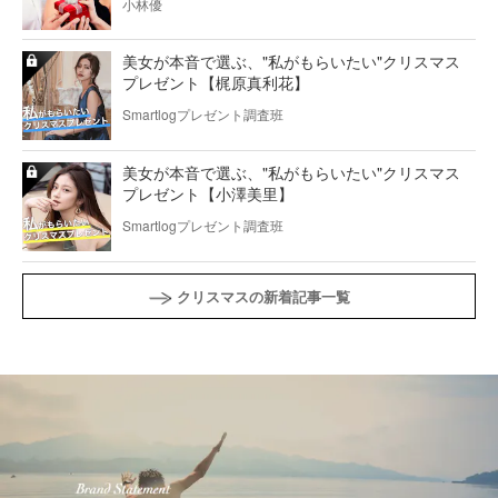
小林優
美女が本音で選ぶ、"私がもらいたい"クリスマス
プレゼント【梶原真利花】
Smartlogプレゼント調査班
美女が本音で選ぶ、"私がもらいたい"クリスマス
プレゼント【小澤美里】
Smartlogプレゼント調査班
クリスマスの新着記事一覧