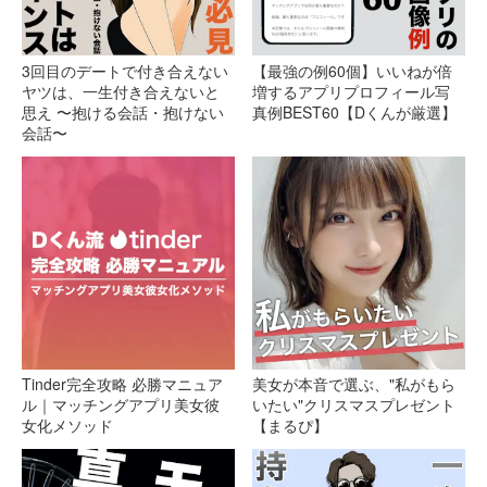
3回目のデートで付き合えない
【最強の例60個】いいねが倍
ヤツは、一生付き合えないと
増するアプリプロフィール写
思え 〜抱ける会話・抱けない
真例BEST60【Dくんが厳選】
会話〜
Tinder完全攻略 必勝マニュア
美女が本音で選ぶ、"私がもら
ル｜マッチングアプリ美女彼
いたい"クリスマスプレゼント
女化メソッド
【まるぴ】