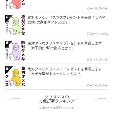
どんぺりちゃん
絶対ダメなクリスマスプレゼントを暴露「女子的
にNGの家電ギフトとは？」
どんぺりちゃん
絶対ダメなクリスマスプレゼントを暴露します
「女子的にNGの財布とは？」
どんぺりちゃん
絶対ダメなクリスマスプレゼントを暴露します
「女子が嫌がるネックレスとは？」
どんぺりちゃん
クリスマスの
人気記事ランキング
人気のあった記事ランキング