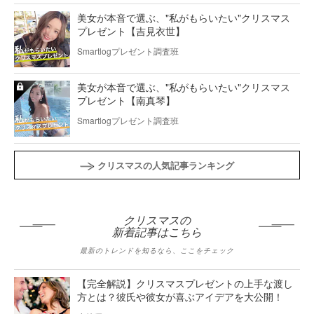
美女が本音で選ぶ、"私がもらいたい"クリスマス
プレゼント【吉見衣世】
Smartlogプレゼント調査班
美女が本音で選ぶ、"私がもらいたい"クリスマス
プレゼント【南真琴】
Smartlogプレゼント調査班
クリスマスの人気記事ランキング
クリスマスの
新着記事はこちら
最新のトレンドを知るなら、ここをチェック
【完全解説】クリスマスプレゼントの上手な渡し
方とは？彼氏や彼女が喜ぶアイデアを大公開！