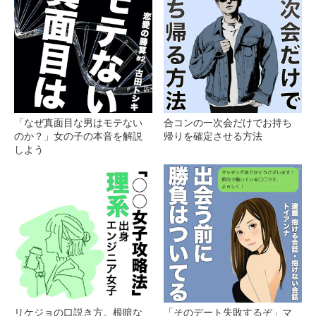
「なぜ真面目な男はモテない
合コンの一次会だけでお持ち
のか？」女の子の本音を解説
帰りを確定させる方法
しよう
リケジョの口説き方。根暗な
「そのデート失敗するぞ」マ