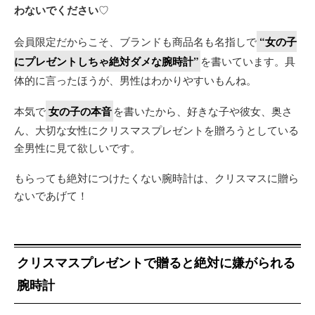
わないでください
♡
会員限定だからこそ、ブランドも商品名も名指しで
“女の子
にプレゼントしちゃ絶対ダメな腕時計”
を書いています。具
体的に言ったほうが、男性はわかりやすいもんね。
本気で
女の子の本音
を書いたから、好きな子や彼女、奥さ
ん、大切な女性にクリスマスプレゼントを贈ろうとしている
全男性に見て欲しいです。
もらっても絶対につけたくない腕時計は、クリスマスに贈ら
ないであげて！
クリスマスプレゼントで贈ると絶対に嫌がられる
腕時計