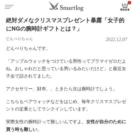
絶対ダメなクリスマスプレゼント暴露「女子的
にNGの腕時計ギフトとは？」
どんぺりちゃん
2022.12.07
どんぺりちゃんです。
「アップルウォッチをつけている男性ってプラマイゼロだよ
ね。おしゃれだと思っている男いるみたいだけど」と最近女
子会で話されてました。
アクセサリー、財布、、ときたら次は腕時計でしょう。
こちらもペアウォッチなどをはじめ、毎年クリスマスプレゼ
ントの定番としてランクインしています。
実際女性の腕時計って難しいんですよ。
女性が自分のために
買う時も難しい
。