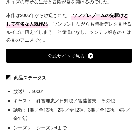
ルイズの奇妙な生活と冒険が幕を開けるのでした。
本作は2006年から放送された、
ツンデレブームの先駆けと
して有名な人気作品
。ツンツンしながらも時折デレを見せる
ルイズに萌えてしまうこと間違いなし。ツンデレ好きの方は
必見のアニメです。
公式サイトで見る
商品ステータス
放送年：2006年
キャスト：釘宮理恵／日野聡／後藤哲夫…その他
話数：1期／全13話、2期／全12話、3期／全12話、4期／
全12話
シーズン：シーズン4まで