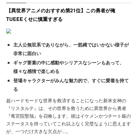
【異世界アニメのおすすめ第21位】この勇者が俺
TUEEEくせに慎重すぎる
主人公無双系でありながら、一筋縄ではいかない様子が
非常に面白い
ギャグ要素の中に感動やシリアスなシーンもあって、
様々な感情で楽しめる
登場キャラクターがみんな魅力的で、すぐに愛着を持て
る
超ハードモードな世界を救済することになった新米女神の
『リスタルテ』は、その世界を救うために異世界から勇者
『竜宮院聖哉』を召喚します。彼はイケメンかつチート級の
ステータスを持っていてこれ以上なく完璧なように思えます
が、一つだけ大きな欠点が…。