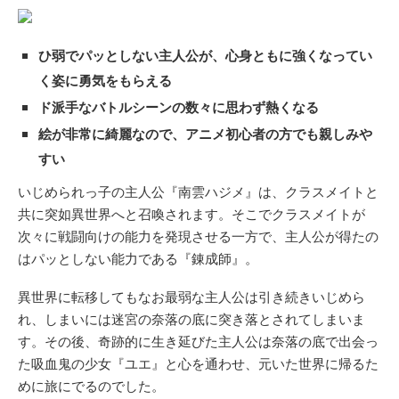
ひ弱でパッとしない主人公が、心身ともに強くなってい
く姿に勇気をもらえる
ド派手なバトルシーンの数々に思わず熱くなる
絵が非常に綺麗なので、アニメ初心者の方でも親しみや
すい
いじめられっ子の主人公『南雲ハジメ』は、クラスメイトと
共に突如異世界へと召喚されます。そこでクラスメイトが
次々に戦闘向けの能力を発現させる一方で、主人公が得たの
はパッとしない能力である『錬成師』。
異世界に転移してもなお最弱な主人公は引き続きいじめら
れ、しまいには迷宮の奈落の底に突き落とされてしまいま
す。その後、奇跡的に生き延びた主人公は奈落の底で出会っ
た吸血鬼の少女『ユエ』と心を通わせ、元いた世界に帰るた
めに旅にでるのでした。