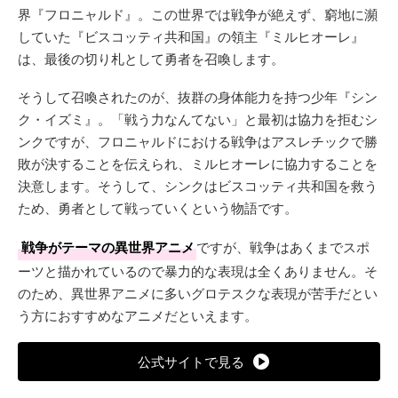
界『フロニャルド』。この世界では戦争が絶えず、窮地に瀕
していた『ビスコッティ共和国』の領主『ミルヒオーレ』
は、最後の切り札として勇者を召喚します。
そうして召喚されたのが、抜群の身体能力を持つ少年『シン
ク・イズミ』。「戦う力なんてない」と最初は協力を拒むシ
ンクですが、フロニャルドにおける戦争はアスレチックで勝
敗が決することを伝えられ、ミルヒオーレに協力することを
決意します。そうして、シンクはビスコッティ共和国を救う
ため、勇者として戦っていくという物語です。
戦争がテーマの異世界アニメ
ですが、戦争はあくまでスポ
ーツと描かれているので暴力的な表現は全くありません。そ
のため、異世界アニメに多いグロテスクな表現が苦手だとい
う方におすすめなアニメだといえます。
公式サイトで見る