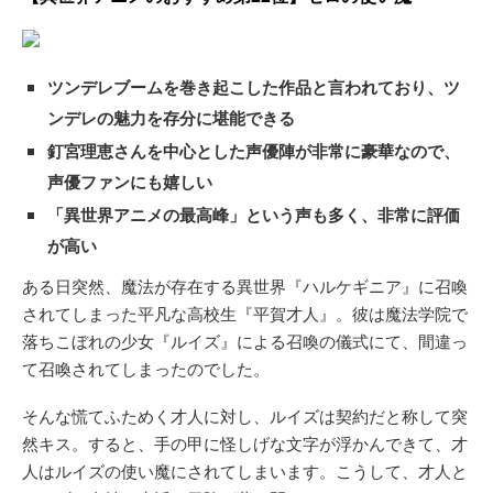
ツンデレブームを巻き起こした作品と言われており、ツ
ンデレの魅力を存分に堪能できる
釘宮理恵さんを中心とした声優陣が非常に豪華なので、
声優ファンにも嬉しい
「異世界アニメの最高峰」という声も多く、非常に評価
が高い
ある日突然、魔法が存在する異世界『ハルケギニア』に召喚
されてしまった平凡な高校生『平賀才人』。彼は魔法学院で
落ちこぼれの少女『ルイズ』による召喚の儀式にて、間違っ
て召喚されてしまったのでした。
そんな慌てふためく才人に対し、ルイズは契約だと称して突
然キス。すると、手の甲に怪しげな文字が浮かんできて、才
人はルイズの使い魔にされてしまいます。こうして、才人と