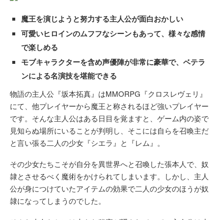
魔王を演じようと努力する主人公が面白おかしい
可愛いヒロインのムフフなシーンもあって、様々な感情
で楽しめる
モブキャラクターを含め声優陣が非常に豪華で、ベテラ
ンによる名演技を堪能できる
物語の主人公『坂本拓真』はMMORPG『クロスレヴェリ』
にて、他プレイヤーから魔王と称されるほど強いプレイヤー
です。そんな主人公はある日目を覚ますと、ゲーム内の姿で
見知らぬ場所にいることが判明し、そこには自らを召喚主だ
と言い張る二人の少女『シエラ』と『レム』。
その少女たちこそが自分を異世界へと召喚した張本人で、奴
隷とさせるべく魔術をかけられてしまいます。しかし、主人
公が身につけていたアイテムの効果で二人の少女のほうが奴
隷になってしまうのでした。