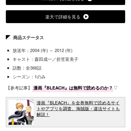
楽天で詳細を見る
商品ステータス
放送年：2004 (年) ～ 2012 (年)
キャスト：森田成一／折笠富美子
話数：全366話
シーズン：1のみ
【参考記事】
漫画『BLEACH』は無料で読めるのか？
▽
漫画『BLEACH』を全巻無料で読めるサイ
トやアプリを調査。海賊版・違法サイトも
解説！