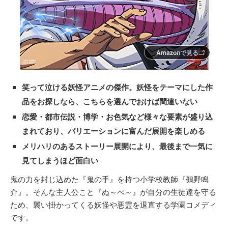
Amazonで見る
笑って泣ける妖怪アニメの傑作。妖怪をテーマにした作
品をお探しなら、こちらを選んでおけば間違いない
恋愛・都市伝説・博学・お色気など様々な要素が盛り込
まれており、バリエーションに富んだ展開を楽しめる
メリハリのあるストーリー展開により、最後まで一気に
見てしまうほど面白い
鬼の力を封じ込めた『鬼の手』を持つ小学校教師『鵺野鳴
介』。そんな主人公こと『ぬ～べ～』が自分の生徒達を守る
ため、襲い掛かってくる妖怪や悪霊を退直する学園コメディ
です。