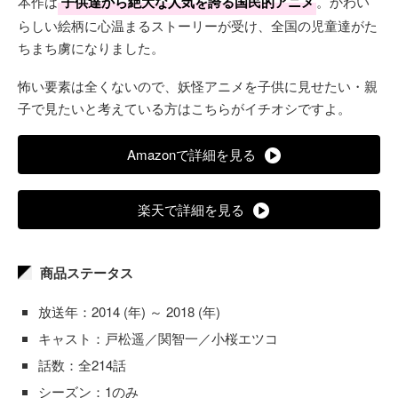
本作は
子供達から絶大な人気を誇る国民的アニメ
。かわい
らしい絵柄に心温まるストーリーが受け、全国の児童達がた
ちまち虜になりました。
怖い要素は全くないので、妖怪アニメを子供に見せたい・親
子で見たいと考えている方はこちらがイチオシですよ。
Amazonで詳細を見る
楽天で詳細を見る
商品ステータス
放送年：2014 (年) ～ 2018 (年)
キャスト：戸松遥／関智一／小桜エツコ
話数：全214話
シーズン：1のみ