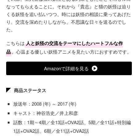
なってもらえることに。それから『貴志』と猫の妖怪は迫り
くる妖怪を追い払いつつ、時には妖怪の相談に乗ってあげた
り、交流を深めたりしながら、不思議な日々を送るのでし
た。
こちらは
人と妖怪の交流をテーマにしたハートフルな作
品
。心温まる優しい妖怪アニメを見たい方におすすめです。
Amazonで詳細を見る
商品ステータス
放送年：2008 (年) ～ 2017 (年)
キャスト：神谷浩史／井上和彦
話数：1期～4期／全13話+OVA2話、5期／全11話+特別編
1話+OVA2話、6期／全11話+OVA2話