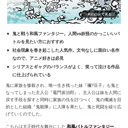
Amazonで見る
鬼と戦う和風ファンタジー。人間vs妖怪のかっこいいバ
トルを見たい方におすすめ
社会現象を巻き起こした人気作。文句なしに面白い名作
なので、アニメ好きは必見
シリアスとギャグのバランスがよく、笑って泣ける作品
に仕上げられている
鬼に家族を惨殺され、唯一生き残った妹『禰?豆子』も鬼と
なってしまった主人公『竈門炭治郎』。主人公は妹を人間に
戻す手段を探すと同時に家族の仇を討つべく、鬼の殲滅を目
的とした組織『鬼殺隊』に入隊を果たし、鬼と死闘を繰り広
げていくのでした。
こちらは大正時代を舞台にした
和風バトルファンタジー
。