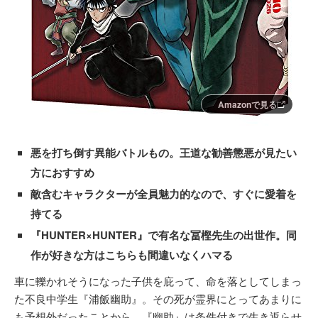
Amazonで見る
悪を打ち倒す異能バトルもの。王道な勧善懲悪が見たい
方におすすめ
敵含むキャラクターが全員魅力的なので、すぐに愛着を
持てる
『HUNTER×HUNTER』で有名な冨樫先生の出世作。同
作が好きな方はこちらも間違いなくハマる
車に轢かれそうになった子供を庇って、命を落としてしまっ
た不良中学生『浦飯幽助』。その死が霊界にとってあまりに
も予想外だったことから、『幽助』は条件付きで生き返らせ