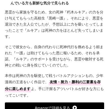
んでいる方も新鮮な気分で見られる
悪霊から家族を守るため、女の死神『朽木ルキア』の力を分
け与えてもらった高校生『黒崎一護』。それにより、悪霊を
退治できた主人公でしたが、予想以上に力を吸いとってしま
ったことで『ルキア』は死神の力をほとんど失ってしまいま
す。
そこで彼女から、自身の代わりに死神代行を務めるよう頼ま
れた『一護』は助けてもらった恩に報いるため、それを承
諾。『ルキア』のサポートを受けながら、悪霊や敵対する死
神との戦いに身を投じていくのでした。
本作は死神の力を駆使して戦うバトルアクションもの。少年
漫画の王道をいく作品で、
友情・努力・勝利の三要素を存
分に楽しめます
よ。手に汗握るアツいバトルが好きな方にも
ってこいです。
Amazonで詳細を見る