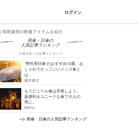
ログイン
｜晴雨兼用の軽量アイテムを紹介
雨傘・日傘の
人気記事ランキング
人気のあった記事ランキング
“男性用日傘”のおすすめ13選。お
しゃれでかっこいいメンズ傘と
は
藤本健太
もうビニール傘は卒業しよう。
超便利＆ユニークな傘で大人の
男に。
MAYU
雨傘・日傘の人気記事ランキング