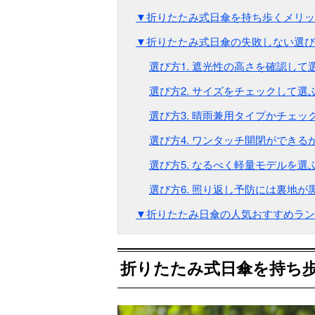
▼折りたたみ式日傘を持ち歩くメリッ
▼折りたたみ式日傘の失敗しない選び
選び方1. 遮光性の高さを確認して
選び方2. サイズをチェックして選
選び方3. 晴雨兼用タイプかチェッ
選び方4. ワンタッチ開閉ができる
選び方5. なるべく軽量モデルを選
選び方6. 照り返し予防には裏地が
▼折りたたみ日傘の人気おすすめランキ
折りたたみ式日傘を持ち