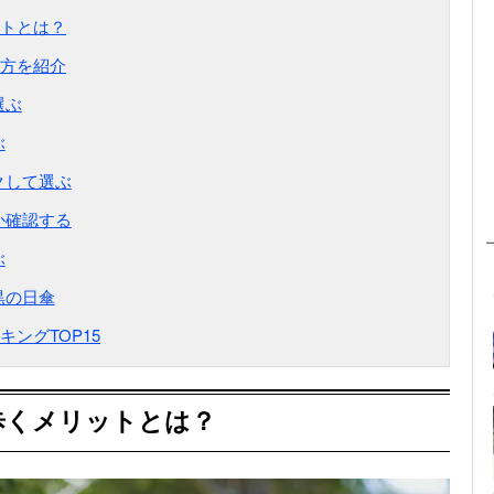
トとは？
方を紹介
選ぶ
ぶ
クして選ぶ
か確認する
ぶ
黒の日傘
ングTOP15
歩くメリットとは？