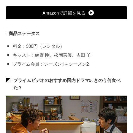
Amazonで詳細を見る
商品ステータス
料金：330円（レンタル）
キャスト：綾野 剛、松岡茉優、吉田 羊
プライム会員：シーズン1～シーズン2
プライムビデオのおすすめ国内ドラマ5. きのう何食べ
た？