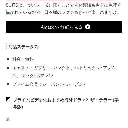
SUITSは、長いシーズン続くことで人間模様もさらに色濃く
描かれているので、日本版のファンもきっと楽しめますよ。
Amazonで詳細を見る
商品ステータス
料金：無料
キャスト：ガブリエル･マクト、パトリック･J･アダム
ス、リック･ホフマン
プライム会員：シーズン1～シーズン7
プライムビデオのおすすめ海外ドラマ2. ザ・テラー (字
幕版)