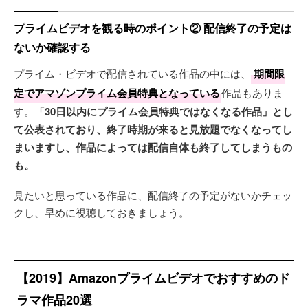
プライムビデオを観る時のポイント② 配信終了の予定は
ないか確認する
プライム・ビデオで配信されている作品の中には、
期間限
定でアマゾンプライム会員特典となっている
作品もありま
す。
「30日以内にプライム会員特典ではなくなる作品」とし
て公表されており、終了時期が来ると見放題でなくなってし
まいますし、作品によっては配信自体も終了してしまうもの
も。
見たいと思っている作品に、配信終了の予定がないかチェッ
クし、早めに視聴しておきましょう。
【2019】Amazonプライムビデオでおすすめのド
ラマ作品20選