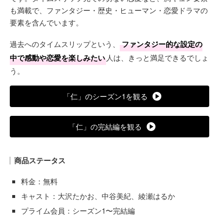
も満載で、ファンタジー・歴史・ヒューマン・恋愛ドラマの
要素を含んでいます。
過去へのタイムスリップという、
ファンタジー的な設定の
中で感動や恋愛を楽しみたい
人は、きっと満足できるでしょ
う。
「仁」のシーズン1を観る
「仁」の完結編を観る
商品ステータス
料金：無料
キャスト：大沢たかお、中谷美紀、綾瀬はるか
プライム会員：シーズン1〜完結編