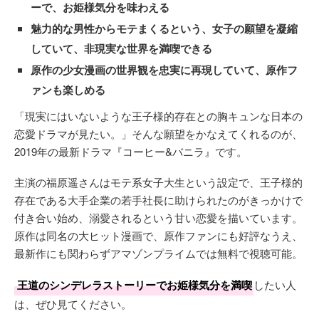
ーで、お姫様気分を味わえる
魅力的な男性からモテまくるという、女子の願望を凝縮
していて、非現実な世界を満喫できる
原作の少女漫画の世界観を忠実に再現していて、原作フ
ァンも楽しめる
「現実にはいないような王子様的存在との胸キュンな日本の
恋愛ドラマが見たい。」そんな願望をかなえてくれるのが、
2019年の最新ドラマ『コーヒー&バニラ』です。
主演の福原遥さんはモテ系女子大生という設定で、王子様的
存在である大手企業の若手社長に助けられたのがきっかけで
付き合い始め、溺愛されるという甘い恋愛を描いています。
原作は同名の大ヒット漫画で、原作ファンにも好評なうえ、
最新作にも関わらずアマゾンプライムでは無料で視聴可能。
王道のシンデレラストーリーでお姫様気分を満喫
したい人
は、ぜひ見てください。