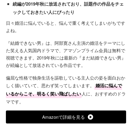
続編が2019年秋に放送されており、話題作の作品をチェ
ックしておきたい人にぴったり
日々婚活に悩んでいると、悩んで重く考えてしまいがちです
よね。
『結婚できない男』は、阿部寛さん主演の婚活をテーマにし
た笑える人気国内ドラマで、アマゾンプライム会員は無料で
視聴できます。2019年秋には最新の『まだ結婚できない男』
が続編として放送されている作品です。
偏屈な性格で独身生活を謳歌している主人公の姿を面白おか
しく描いていて、思わず笑ってしまいます。
婚活に悩んで
いるからこそ、明るく笑い飛ばしたい
人に、おすすめのドラ
マです。
Amazonで詳細を見る