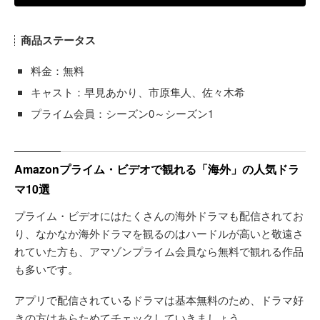
商品ステータス
料金：無料
キャスト：早見あかり、市原隼人、佐々木希
プライム会員：シーズン0～シーズン1
Amazonプライム・ビデオで観れる「海外」の人気ドラ
マ10選
プライム・ビデオにはたくさんの海外ドラマも配信されてお
り、なかなか海外ドラマを観るのはハードルが高いと敬遠さ
れていた方も、アマゾンプライム会員なら無料で観れる作品
も多いです。
アプリで配信されているドラマは基本無料のため、ドラマ好
きの方はあらためてチェックしていきましょう。