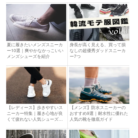
夏に履きたいメンズスニーカ
身長が高く見える、買って損
ー10選｜爽やかなかっこいい
なしの超優秀ダッドスニーカ
メンズシューズを紹介
ー7つ
【レディース】歩きやすいス
【メンズ】防水スニーカーの
ニーカー特集｜履き心地が良
おすすめ9選｜耐水性に優れた
くて疲れない人気シューズを
人気の靴を徹底ガイド
解説