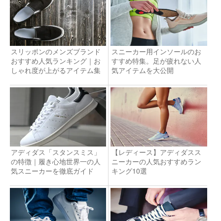
スリッポンのメンズブランド
スニーカー用インソールのお
おすすめ人気ランキング｜お
すすめ特集。足が疲れない人
しゃれ度が上がるアイテム集
気アイテムを大公開
アディダス「スタンスミス」
【レディース】アディダスス
の特徴｜履き心地世界一の人
ニーカーの人気おすすめラン
気スニーカーを徹底ガイド
キング10選