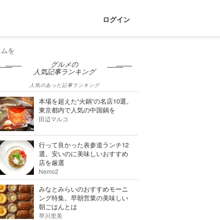
ログイン
イムを
グルメの
人気記事ランキング
人気のあった記事ランキング
本場を超えた“火鍋”の名店10選。
東京都内で人気の中国鍋を
田辺マルコ
行って良かった表参道ランチ12
選。安いのに美味しいおすすめ
店を厳選
Nemo2
みなとみらいのおすすめモーニ
ング特集。早朝営業の美味しい
朝ごはんとは
早川里美