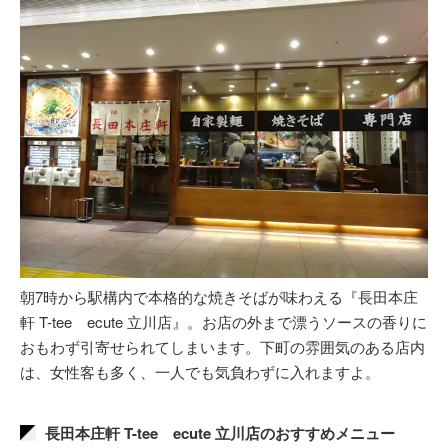
朝7時から駅構内で本格的な焼きそばが味わえる『長田本庄
軒 T-tee ecute 立川店』。お店の外まで漂うソースの香りに
おもわず引寄せられてしまいます。下町の雰囲気のある店内
は、女性客も多く、一人でも気負わずに入れますよ。
長田本庄軒 T-tee ecute 立川店のおすすめメニュー