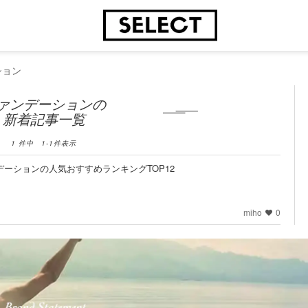
ション
ァンデーションの
新着記事一覧
1
件中
1
-
1
件表示
デーションの人気おすすめランキングTOP12
miho
0